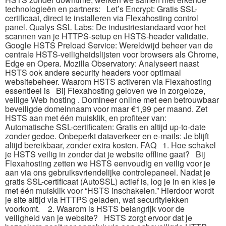
technologieën en partners: Let’s Encrypt: Gratis SSL-
certificaat, direct te installeren via Flexahosting control
panel.​ Qualys SSL Labs: De industriestandaard voor het
scannen van je HTTPS-setup en HSTS-header validatie.​
Google HSTS Preload Service: Wereldwijd beheer van de
centrale HSTS-veiligheidslijsten voor browsers als Chrome,
Edge en Opera.​ Mozilla Observatory: Analyseert naast
HSTS ook andere security headers voor optimaal
websitebeheer.​ Waarom HSTS activeren via Flexahosting
essentieel is Bij Flexahosting geloven we in zorgeloze,
veilige Web hosting .​ Domineer online met een betrouwbaar
beveiligde domeinnaam voor maar €1,99 per maand.​ Zet
HSTS aan met één muisklik, en profiteer van:
Automatische SSL-certificaten: Gratis en altijd up-to-date
zonder gedoe.​ Onbeperkt dataverkeer en e-mails: Je blijft
altijd bereikbaar, zonder extra kosten.​ FAQ 1.​ Hoe schakel
je HSTS veilig in zonder dat je website offline gaat? Bij
Flexahosting zetten we HSTS eenvoudig en veilig voor je
aan via ons gebruiksvriendelijke controlepaneel.​ Nadat je
gratis SSL-certificaat (AutoSSL) actief is, log je in en kies je
met één muisklik voor “HSTS inschakelen.​” Hierdoor wordt
je site altijd via HTTPS geladen, wat securitylekken
voorkomt.​ 2.​ Waarom is HSTS belangrijk voor de
veiligheid van je website? HSTS zorgt ervoor dat je