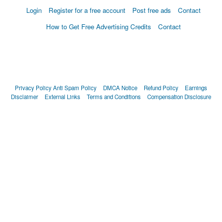
Login
Register for a free account
Post free ads
Contact
How to Get Free Advertising Credits
Contact
Privacy Policy
Anti Spam Policy
DMCA Notice
Refund Policy
Earnings
Disclaimer
External Links
Terms and Conditions
Compensation Disclosure