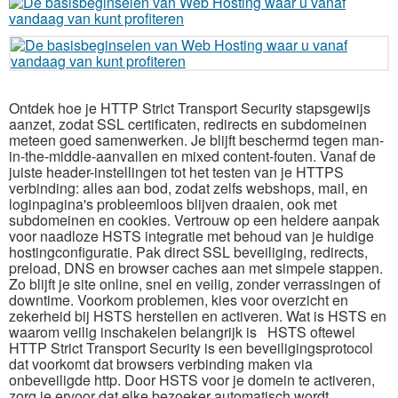
Ontdek hoe je HTTP Strict Transport Security stapsgewijs
aanzet, zodat SSL certificaten, redirects en subdomeinen
meteen goed samenwerken.​ Je blijft beschermd tegen man-
in-the-middle-aanvallen en mixed content-fouten.​ Vanaf de
juiste header-instellingen tot het testen van je HTTPS
verbinding: alles aan bod, zodat zelfs webshops, mail, en
loginpagina's probleemloos blijven draaien, ook met
subdomeinen en cookies.​ Vertrouw op een heldere aanpak
voor naadloze HSTS integratie met behoud van je huidige
hostingconfiguratie.​ Pak direct SSL beveiliging, redirects,
preload, DNS en browser caches aan met simpele stappen.​
Zo blijft je site online, snel en veilig, zonder verrassingen of
downtime.​ Voorkom problemen, kies voor overzicht en
zekerheid bij HSTS herstellen en activeren.​ Wat is HSTS en
waarom veilig inschakelen belangrijk is HSTS oftewel
HTTP Strict Transport Security is een beveiligingsprotocol
dat voorkomt dat browsers verbinding maken via
onbeveiligde http.​ Door HSTS voor je domein te activeren,
zorg je ervoor dat elke bezoeker automatisch wordt