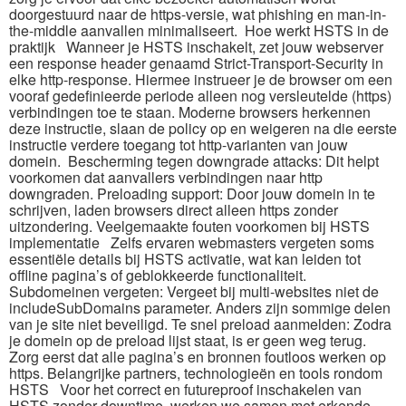
doorgestuurd naar de https-versie, wat phishing en man-in-
the-middle aanvallen minimaliseert.​ Hoe werkt HSTS in de
praktijk Wanneer je HSTS inschakelt, zet jouw webserver
een response header genaamd Strict-Transport-Security in
elke http-response.​ Hiermee instrueer je de browser om een
vooraf gedefinieerde periode alleen nog versleutelde (https)
verbindingen toe te staan.​ Moderne browsers herkennen
deze instructie, slaan de policy op en weigeren na die eerste
instructie verdere toegang tot http-varianten van jouw
domein.​ Bescherming tegen downgrade attacks: Dit helpt
voorkomen dat aanvallers verbindingen naar http
downgraden.​ Preloading support: Door jouw domein in te
schrijven, laden browsers direct alleen https zonder
uitzondering.​ Veelgemaakte fouten voorkomen bij HSTS
implementatie Zelfs ervaren webmasters vergeten soms
essentiële details bij HSTS activatie, wat kan leiden tot
offline pagina’s of geblokkeerde functionaliteit.​
Subdomeinen vergeten: Vergeet bij multi-websites niet de
includeSubDomains parameter.​ Anders zijn sommige delen
van je site niet beveiligd.​ Te snel preload aanmelden: Zodra
je domein op de preload lijst staat, is er geen weg terug.​
Zorg eerst dat alle pagina’s en bronnen foutloos werken op
https.​ Belangrijke partners, technologieën en tools rondom
HSTS Voor het correct en futureproof inschakelen van
HSTS zonder downtime, werken we samen met erkende