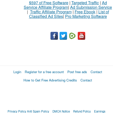
$597 of Free Software
|
Targeted Traffic
|
Ad
Service Affiliate Program
|
Ad Submission Service
|
Traffic Affiliate Program
|
Free Ebook
|
List of
Classified Ad Sites
|
Pro Marketing Software
Login
Register for a free account
Post free ads
Contact
How to Get Free Advertising Credits
Contact
Privacy Policy
Anti Spam Policy
DMCA Notice
Refund Policy
Earnings