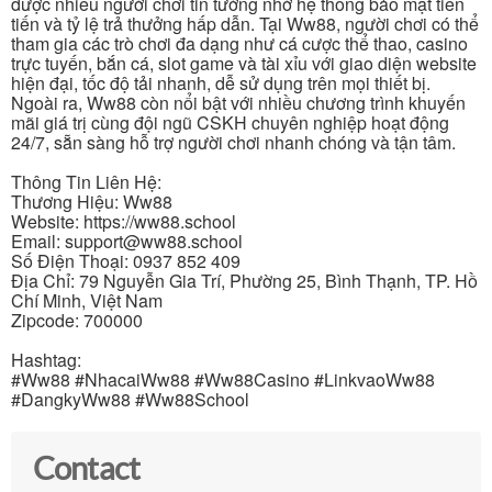
được nhiều người chơi tin tưởng nhờ hệ thống bảo mật tiên
tiến và tỷ lệ trả thưởng hấp dẫn. Tại Ww88, người chơi có thể
tham gia các trò chơi đa dạng như cá cược thể thao, casino
trực tuyến, bắn cá, slot game và tài xỉu với giao diện website
hiện đại, tốc độ tải nhanh, dễ sử dụng trên mọi thiết bị.
Ngoài ra, Ww88 còn nổi bật với nhiều chương trình khuyến
mãi giá trị cùng đội ngũ CSKH chuyên nghiệp hoạt động
24/7, sẵn sàng hỗ trợ người chơi nhanh chóng và tận tâm.
Thông Tin Liên Hệ:
Thương Hiệu: Ww88
Website: https://ww88.school
Email: support@ww88.school
Số Điện Thoại: 0937 852 409
Địa Chỉ: 79 Nguyễn Gia Trí, Phường 25, Bình Thạnh, TP. Hồ
Chí Minh, Việt Nam
Zipcode: 700000
Hashtag:
#Ww88 #NhacaiWw88 #Ww88Casino #LinkvaoWw88
#DangkyWw88 #Ww88School
Contact