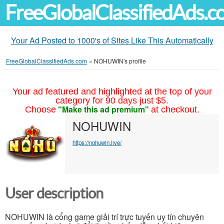
FreeGlobalClassifiedAds.
Your Ad Posted to 1000's of Sites Like This Automatically
FreeGlobalClassifiedAds.com
»
NOHUWIN's profile
Your ad featured and highlighted at the top of your
category for 90 days just $5.
"Make this ad premium"
Choose
at checkout.
NOHUWIN
https://nohuwin.live/
User description
NOHUWIN là cổng game giải trí trực tuyến uy tín chuyên