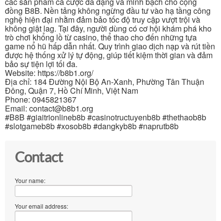
các sản phẩm cá cược đa dạng và minh bạch cho cộng
đồng B8B. Nền tảng không ngừng đầu tư vào hạ tầng công
nghệ hiện đại nhằm đảm bảo tốc độ truy cập vượt trội và
không giật lag. Tại đây, người dùng có cơ hội khám phá kho
trò chơi khổng lồ từ casino, thể thao cho đến những tựa
game nổ hũ hấp dẫn nhất. Quy trình giao dịch nạp và rút tiền
được hệ thống xử lý tự động, giúp tiết kiệm thời gian và đảm
bảo sự tiện lợi tối đa.
Website: https://b8b1.org/
Địa chỉ: 184 Đường Nội Bộ An-Xanh, Phường Tân Thuận
Đông, Quận 7, Hồ Chí Minh, Việt Nam
Phone: 0945821367
Email: contact@b8b1.org
#B8B #giaitrionlineb8b #casinotructuyenb8b #thethaob8b
#slotgameb8b #xosob8b #dangkyb8b #naprutb8b
Contact
Your name:
Your email address: