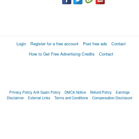
Login
Register for a free account
Post free ads
Contact
How to Get Free Advertising Credits
Contact
Privacy Policy
Anti Spam Policy
DMCA Notice
Refund Policy
Earnings
Disclaimer
External Links
Terms and Conditions
Compensation Disclosure