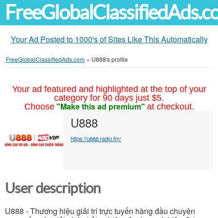
FreeGlobalClassifiedAds.
Your Ad Posted to 1000's of Sites Like This Automatically
FreeGlobalClassifiedAds.com
»
U888's profile
Your ad featured and highlighted at the top of your
category for 90 days just $5.
"Make this ad premium"
Choose
at checkout.
U888
https://u888.radio.fm/
User description
U888 - Thương hiệu giải trí trực tuyến hàng đầu chuyên