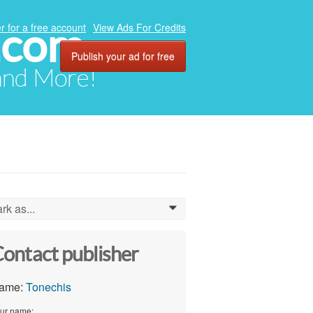
.com
r for a free account
View Ads For Credits
Publish your ad for free
 and More!
rk as...
0
ontact publisher
ame:
Tonechis
ur name: