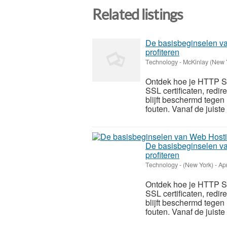
Related listings
De basisbeginselen v
profiteren
Technology
-
McKinlay (New 
Ontdek hoe je HTTP Str
SSL certificaten, red
blijft beschermd tegen
fouten.​ Vanaf de juiste 
De basisbeginselen v
profiteren
Technology
-
(New York)
-
Apr
Ontdek hoe je HTTP Str
SSL certificaten, red
blijft beschermd tegen
fouten.​ Vanaf de juiste 