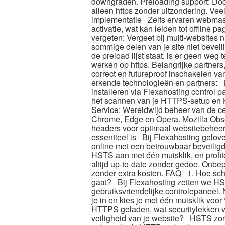
downgraden.​ Preloading support: Door
alleen https zonder uitzondering.​ V
implementatie Zelfs ervaren webmast
activatie, wat kan leiden tot offline 
vergeten: Vergeet bij multi-websites 
sommige delen van je site niet beveil
de preload lijst staat, is er geen weg 
werken op https.​ Belangrijke partne
correct en futureproof inschakelen
erkende technologieën en partners: Let
installeren via Flexahosting control 
het scannen van je HTTPS-setup en 
Service: Wereldwijd beheer van de ce
Chrome, Edge en Opera.​ Mozilla Obs
headers voor optimaal websitebeheer
essentieel is Bij Flexahosting gelove
online met een betrouwbaar beveilig
HSTS aan met één muisklik, en profit
altijd up-to-date zonder gedoe.​ Onbepe
zonder extra kosten.​ FAQ 1.​ Hoe scha
gaat? Bij Flexahosting zetten we HST
gebruiksvriendelijke controlepaneel.​ N
je in en kies je met één muisklik voor 
HTTPS geladen, wat securitylekken v
veiligheid van je website? HSTS zorg