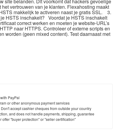
 site belanden.​ Dit voorkomt dat hackers gevoelige
 het vertrouwen van je klanten.​ Flexahosting maakt
STS makkelijk te activeren naast je gratis SSL.​ 3.​
t je HSTS inschakelt? Voordat je HSTS inschakelt
ertificaat correct werken en moeten je website-URL’s
HTTP naar HTTPS.​ Controleer of externe scripts en
n worden (geen mixed content).​ Test daarnaast met
 with PayPal
ram or other anonymous payment services
y. Don't accept cashier cheques from outside your country
saction, and does not handle payments, shipping, guarantee
offer "buyer protection" or "seller certification"