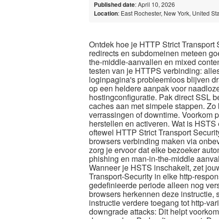
Published date
: April 10, 2026
Location
: East Rochester, New York, United St
Ontdek hoe je HTTP Strict Transport S
redirects en subdomeinen meteen goe
the-middle-aanvallen en mixed content-
testen van je HTTPS verbinding: alle
loginpagina's probleemloos blijven d
op een heldere aanpak voor naadloze
hostingconfiguratie.​ Pak direct SSL b
caches aan met simpele stappen.​ Zo bli
verrassingen of downtime.​ Voorkom p
herstellen en activeren.​ Wat is HST
oftewel HTTP Strict Transport Securit
browsers verbinding maken via onbeve
zorg je ervoor dat elke bezoeker auto
phishing en man-in-the-middle aanval
Wanneer je HSTS inschakelt, zet jou
Transport-Security in elke http-respo
gedefinieerde periode alleen nog vers
browsers herkennen deze instructie, 
instructie verdere toegang tot http-v
downgrade attacks: Dit helpt voorkom