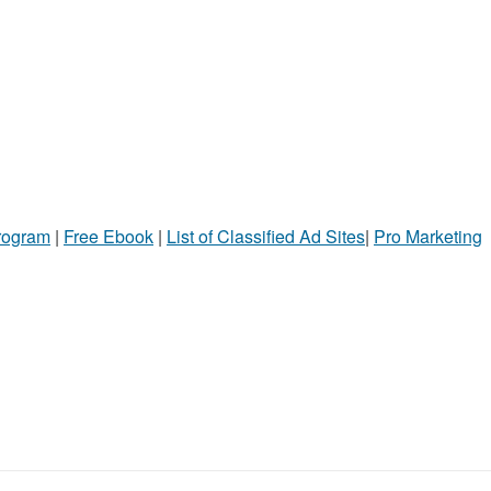
Program
|
Free Ebook
|
List of Classified Ad Sites
|
Pro Marketing