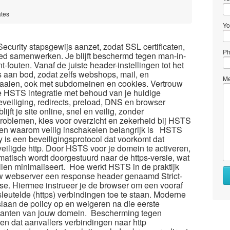
ates
Yo
ecurity stapsgewijs aanzet, zodat SSL certificaten,
Ph
d samenwerken.​ Je blijft beschermd tegen man-in-
fouten.​ Vanaf de juiste header-instellingen tot het
s aan bod, zodat zelfs webshops, mail, en
Me
raaien, ook met subdomeinen en cookies.​ Vertrouw
 HSTS integratie met behoud van je huidige
eveiliging, redirects, preload, DNS en browser
jft je site online, snel en veilig, zonder
roblemen, kies voor overzicht en zekerheid bij HSTS
S en waarom veilig inschakelen belangrijk is HSTS
y is een beveiligingsprotocol dat voorkomt dat
iligde http.​ Door HSTS voor je domein te activeren,
matisch wordt doorgestuurd naar de https-versie, wat
len minimaliseert.​ Hoe werkt HSTS in de praktijk
w webserver een response header genaamd Strict-
nse.​ Hiermee instrueer je de browser om een vooraf
leutelde (https) verbindingen toe te staan.​ Moderne
slaan de policy op en weigeren na die eerste
arianten van jouw domein.​ Bescherming tegen
en dat aanvallers verbindingen naar http