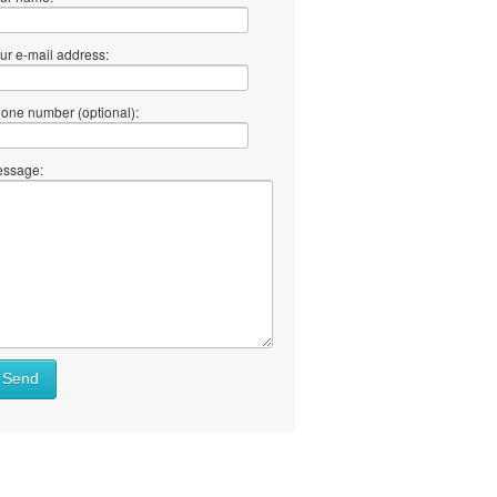
ur e-mail address:
one number (optional):
ssage:
Send