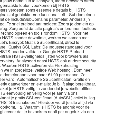
 jouw domein in te schrijven, laden browsers direct
eelgemaakte fouten voorkomen bij HSTS
ers vergeten soms essentiële details bij HSTS
pagina’s of geblokkeerde functionaliteit.​ Subdomeinen
niet de includeSubDomains parameter.​ Anders zijn
igd.​ Te snel preload aanmelden: Zodra je domein op
terug.​ Zorg eerst dat alle pagina’s en bronnen foutloos
rs, technologieën en tools rondom HSTS Voor het
 van HSTS zonder downtime, werken we samen met
’s Encrypt: Gratis SSL-certificaat, direct te
panel.​ Qualys SSL Labs: De industriestandaard voor
HSTS-header validatie.​ Google HSTS Preload
ntrale HSTS-veiligheidslijsten voor browsers als
ervatory: Analyseert naast HSTS ook andere security
.​ Waarom HSTS activeren via Flexahosting
n we in zorgeloze, veilige Web hosting .​ Domineer
de domeinnaam voor maar €1,99 per maand.​ Zet
eer van: Automatische SSL-certificaten: Gratis en
rkt dataverkeer en e-mails: Je blijft altijd bereikbaar,
kel je HSTS veilig in zonder dat je website offline
S eenvoudig en veilig voor je aan via ons
adat je gratis SSL-certificaat (AutoSSL) actief is, log
“HSTS inschakelen.​” Hierdoor wordt je site altijd via
oorkomt.​ 2.​ Waarom is HSTS belangrijk voor de
t ervoor dat je bezoekers nooit per ongeluk via een