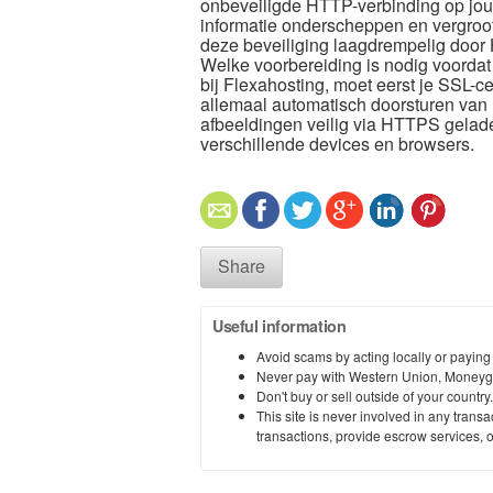
onbeveiligde HTTP-verbinding op jouw
informatie onderscheppen en vergroot
deze beveiliging laagdrempelig door H
Welke voorbereiding is nodig voorda
bij Flexahosting, moet eerst je SSL-c
allemaal automatisch doorsturen van 
afbeeldingen veilig via HTTPS gelade
verschillende devices en browsers.​
Share
Useful information
Avoid scams by acting locally or paying
Never pay with Western Union, Moneyg
Don't buy or sell outside of your countr
This site is never involved in any tran
transactions, provide escrow services, or 