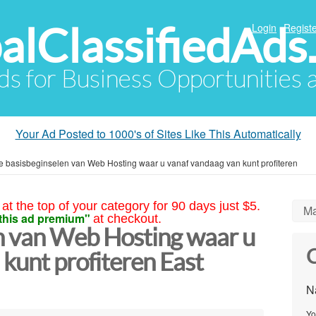
alClassifiedAds
Login
Registe
Ads for Business Opportunities
Your Ad Posted to 1000's of Sites Like This Automatically
e basisbeginselen van Web Hosting waar u vanaf vandaag van kunt profiteren
at the top of your category for 90 days just $5.
Ma
this ad premium"
at checkout.
n van Web Hosting waar u
C
kunt profiteren East
N
Yo