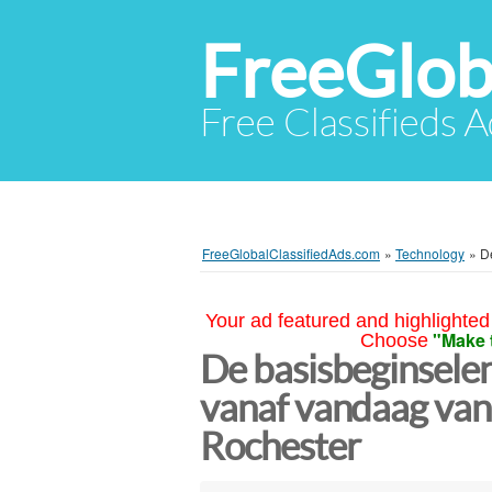
FreeGlob
Free Classifieds 
FreeGlobalClassifiedAds.com
»
Technology
»
D
Your ad featured and highlighted 
"Make 
Choose
De basisbeginsele
vanaf vandaag van 
Rochester